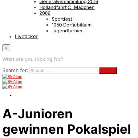
Generalversammlung 2016
Hollandfahrt C- Mädchen
2002
Sportfest
1050 Dorfjubiläum
Jugendturnier
Liveticker
×
What are you looking for?
Search for:
A-Junioren
gewinnen Pokalspiel