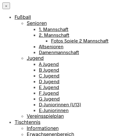
×
Fußball
Senioren
1. Mannschaft
2. Mannschaft
Fotos Spiele 2 Mannschaft
Altsenioren
Damenmannschaft
Jugend
A Jugend
B Jugend
C Jugend
D Jugend
E Jugend
F Jugend
G Jugend
D-Juniorinnen (U13)
E-Juniorinnen
Vereinsspielplan
Tischtennis
Informationen
Erwachsenenbereich