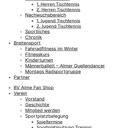
1. Herren Tischtennis
2. Herren Tischtennis
Nachwuchsbereich
1. Jugend Tischtennis
2. Jugend Tischtennis
Sportliches
Chronik
Breitensport
Fahrradfitness im Winter
Fitnesskurs
Kinderturnen
Männerballett – Almer Quellendancer
Montags Radsportgruppe
Partner
BV Alme Fan Shop
Verein
Vorstand
Geschichte
Mitglied werden
Sportplatzbelegung
Spieltermine
Sportplatznutzung Training