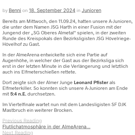
by
Benni
on
18. September 2024
in
Junioren
Bereits am Mittwoch, den 11.09.24, hatten unsere A-Junioren,
die unter dem Namen JSG Harth in einer Fusion mit der
Jungend der „SG Oberes Almetal“ spielen, in der zweiten
Runde des Kreispokals den Bezirksligisten JSG Hövelriege-
Hövelhof zu Gast.
In der AlmeArena entwickelte sich eine Partie auf
Augenhöhe, in welcher der Gast aus der Bezirksliga sich
erst in der letzten Minute in die Verlängerung und letztlich
auch ins Elfmeterschießen rettete.
Dort zeigte sich der Almer Junge
Leonard Pfister
als
Elfmeterkiller. So konnten sich unsere A-Junioren am Ende
mit
5:4 n.E.
durchsetzen.
Im Viertelfinale wartet nun mit dem Landesligisten SF DJK
Mastbruch ein weiterer Brocken.
Previous Reading
Flutlichatmosphäre in der AlmeArena…
Next Reading