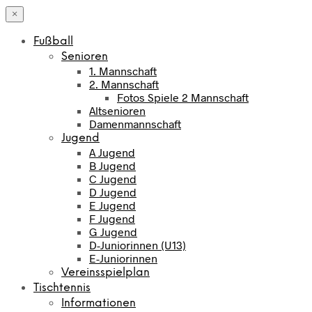
×
Fußball
Senioren
1. Mannschaft
2. Mannschaft
Fotos Spiele 2 Mannschaft
Altsenioren
Damenmannschaft
Jugend
A Jugend
B Jugend
C Jugend
D Jugend
E Jugend
F Jugend
G Jugend
D-Juniorinnen (U13)
E-Juniorinnen
Vereinsspielplan
Tischtennis
Informationen