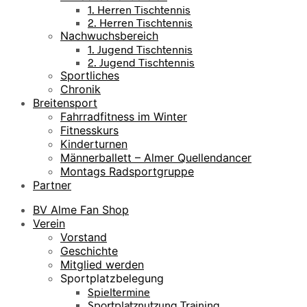
1. Herren Tischtennis
2. Herren Tischtennis
Nachwuchsbereich
1. Jugend Tischtennis
2. Jugend Tischtennis
Sportliches
Chronik
Breitensport
Fahrradfitness im Winter
Fitnesskurs
Kinderturnen
Männerballett – Almer Quellendancer
Montags Radsportgruppe
Partner
BV Alme Fan Shop
Verein
Vorstand
Geschichte
Mitglied werden
Sportplatzbelegung
Spieltermine
Sportplatznutzung Training