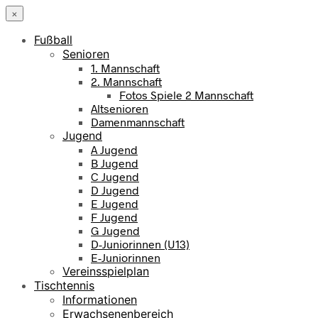
×
Fußball
Senioren
1. Mannschaft
2. Mannschaft
Fotos Spiele 2 Mannschaft
Altsenioren
Damenmannschaft
Jugend
A Jugend
B Jugend
C Jugend
D Jugend
E Jugend
F Jugend
G Jugend
D-Juniorinnen (U13)
E-Juniorinnen
Vereinsspielplan
Tischtennis
Informationen
Erwachsenenbereich