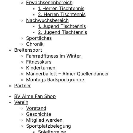
Erwachsenenbereich
1. Herren Tischtennis
2. Herren Tischtennis
Nachwuchsbereich
1. Jugend Tischtennis
2. Jugend Tischtennis
Sportliches
Chronik
Breitensport
Fahrradfitness im Winter
Fitnesskurs
Kinderturnen
Männerballett – Almer Quellendancer
Montags Radsportgruppe
Partner
BV Alme Fan Shop
Verein
Vorstand
Geschichte
Mitglied werden
Sportplatzbelegung
Spieltermine