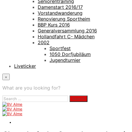
Seniorentraining
Damenstart 2016/17
Vorstandwanderung
Renovierung Sportheim
BBP Kurs 2016
Generalversammlung 2016
Hollandfahrt C- Mädchen
2002
Sportfest
1050 Dorfjubiläum
Jugendturnier
Liveticker
×
What are you looking for?
Search
for: