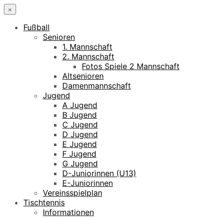
×
Fußball
Senioren
1. Mannschaft
2. Mannschaft
Fotos Spiele 2 Mannschaft
Altsenioren
Damenmannschaft
Jugend
A Jugend
B Jugend
C Jugend
D Jugend
E Jugend
F Jugend
G Jugend
D-Juniorinnen (U13)
E-Juniorinnen
Vereinsspielplan
Tischtennis
Informationen