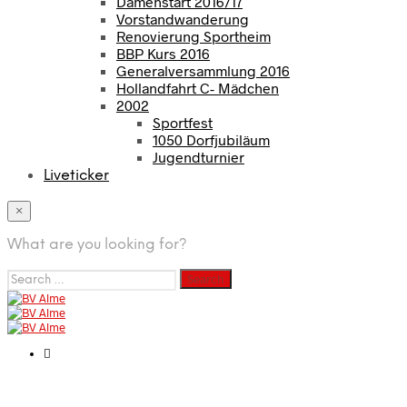
Damenstart 2016/17
Vorstandwanderung
Renovierung Sportheim
BBP Kurs 2016
Generalversammlung 2016
Hollandfahrt C- Mädchen
2002
Sportfest
1050 Dorfjubiläum
Jugendturnier
Liveticker
×
What are you looking for?
Search
for: