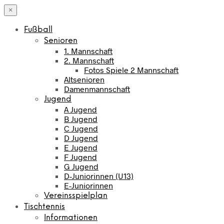
×
Fußball
Senioren
1. Mannschaft
2. Mannschaft
Fotos Spiele 2 Mannschaft
Altsenioren
Damenmannschaft
Jugend
A Jugend
B Jugend
C Jugend
D Jugend
E Jugend
F Jugend
G Jugend
D-Juniorinnen (U13)
E-Juniorinnen
Vereinsspielplan
Tischtennis
Informationen