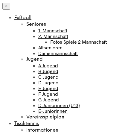
×
Fußball
Senioren
1. Mannschaft
2. Mannschaft
Fotos Spiele 2 Mannschaft
Altsenioren
Damenmannschaft
Jugend
A Jugend
B Jugend
C Jugend
D Jugend
E Jugend
F Jugend
G Jugend
D-Juniorinnen (U13)
E-Juniorinnen
Vereinsspielplan
Tischtennis
Informationen