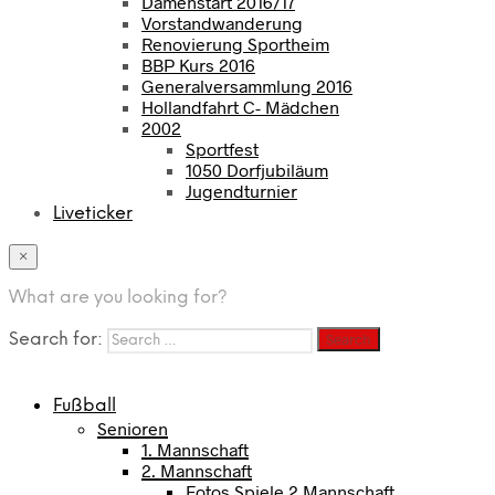
Damenstart 2016/17
Vorstandwanderung
Renovierung Sportheim
BBP Kurs 2016
Generalversammlung 2016
Hollandfahrt C- Mädchen
2002
Sportfest
1050 Dorfjubiläum
Jugendturnier
Liveticker
×
What are you looking for?
Search for:
Fußball
Senioren
1. Mannschaft
2. Mannschaft
Fotos Spiele 2 Mannschaft