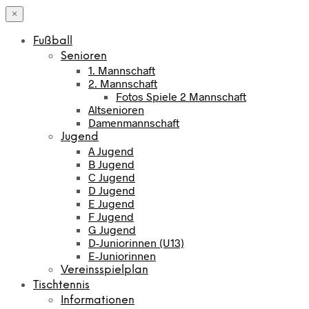
×
Fußball
Senioren
1. Mannschaft
2. Mannschaft
Fotos Spiele 2 Mannschaft
Altsenioren
Damenmannschaft
Jugend
A Jugend
B Jugend
C Jugend
D Jugend
E Jugend
F Jugend
G Jugend
D-Juniorinnen (U13)
E-Juniorinnen
Vereinsspielplan
Tischtennis
Informationen