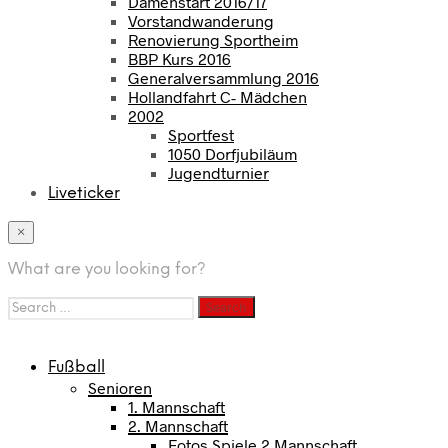
Damenstart 2016/17
Vorstandwanderung
Renovierung Sportheim
BBP Kurs 2016
Generalversammlung 2016
Hollandfahrt C- Mädchen
2002
Sportfest
1050 Dorfjubiläum
Jugendturnier
Liveticker
×
What are you looking for?
Search
for:
Fußball
Senioren
1. Mannschaft
2. Mannschaft
Fotos Spiele 2 Mannschaft