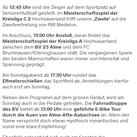
Ab
12:45 Uhr
sind die Zeiger auf dem Sportplatz auf
Seniorenfußball gestellt. Im
Meisterschaftsspiel der
Kreisliga C 2
Hochsauerland trifft unsere
‚Zwote‘
auf die
Zweitvertretung von RW Medelon.
Im Anschluss,
15:00 Uhr Anstoß
, daran findet das
Meisterschaftsspiel der Kreisliga A
Hochsauerland
zwischen dem
BV 23 Alme
und dem FC
Bruchhausen/Elleringhausen statt. Die vergangenen Spiele
der beiden Mannschaften waren immer von Intensität und
Spannung geprägt.
Am Sonntagabend ab
17:30 Uhr
rundet das
Elfmeterschießen
das Sportfest ab. Anmeldungen hierfür
auch erst am Sonntag.
Neben dem Programm auf dem grünen Geläuf, wird am
Sonntag auch in die Pedale getreten. Die
Fahrradtruppe
des BV
bietet ab
13:00 Uhr
eine
geführte E-Bike Tour
durch die Auen von Alme-Afte-Aabachsee
an. Allein der
Name verspricht doch etwas mysthisch romantisches und
somit eine klare Empfehlung!
Ebenfalls präsentiert sich auch am Sonntag die