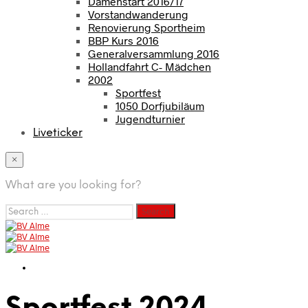
Damenstart 2016/17
Vorstandwanderung
Renovierung Sportheim
BBP Kurs 2016
Generalversammlung 2016
Hollandfahrt C- Mädchen
2002
Sportfest
1050 Dorfjubiläum
Jugendturnier
Liveticker
×
What are you looking for?
Search
for: