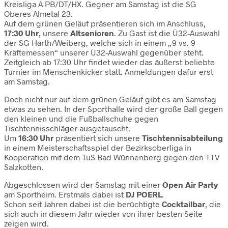
Kreisliga A PB/DT/HX. Gegner am Samstag ist die SG
Oberes Almetal 23.
Auf dem grünen Geläuf präsentieren sich im Anschluss,
17:30 Uhr
, unsere
Altsenioren
. Zu Gast ist die Ü32-Auswahl
der SG Harth/Weiberg, welche sich in einem „9 vs. 9
Kräftemessen“ unserer Ü32-Auswahl gegenüber steht.
Zeitgleich ab 17:30 Uhr findet wieder das äußerst beliebte
Turnier im Menschenkicker statt. Anmeldungen dafür erst
am Samstag.
Doch nicht nur auf dem grünen Geläuf gibt es am Samstag
etwas zu sehen. In der Sporthalle wird der große Ball gegen
den kleinen und die Fußballschuhe gegen
Tischtennisschläger ausgetauscht.
Um
16:30 Uhr
präsentiert sich unsere
Tischtennisabteilung
in einem Meisterschaftsspiel der Bezirksoberliga in
Kooperation mit dem TuS Bad Wünnenberg gegen den TTV
Salzkotten.
Abgeschlossen wird der Samstag mit einer
Open Air Party
am Sportheim. Erstmals dabei ist
DJ POERL
.
Schon seit Jahren dabei ist die berüchtigte
Cocktailbar
, die
sich auch in diesem Jahr wieder von ihrer besten Seite
zeigen wird.