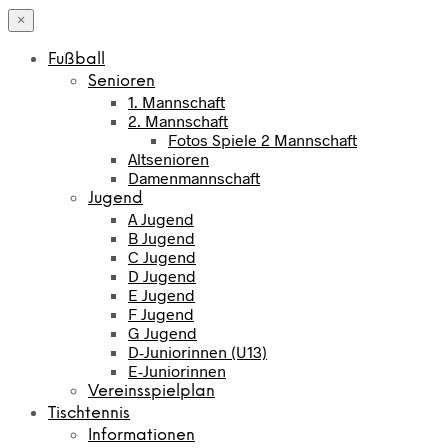
×
Fußball
Senioren
1. Mannschaft
2. Mannschaft
Fotos Spiele 2 Mannschaft
Altsenioren
Damenmannschaft
Jugend
A Jugend
B Jugend
C Jugend
D Jugend
E Jugend
F Jugend
G Jugend
D-Juniorinnen (U13)
E-Juniorinnen
Vereinsspielplan
Tischtennis
Informationen