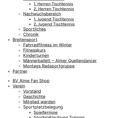
1. Herren Tischtennis
2. Herren Tischtennis
Nachwuchsbereich
1. Jugend Tischtennis
2. Jugend Tischtennis
Sportliches
Chronik
Breitensport
Fahrradfitness im Winter
Fitnesskurs
Kinderturnen
Männerballett – Almer Quellendancer
Montags Radsportgruppe
Partner
BV Alme Fan Shop
Verein
Vorstand
Geschichte
Mitglied werden
Sportplatzbelegung
Spieltermine
Sportplatznutzung Training