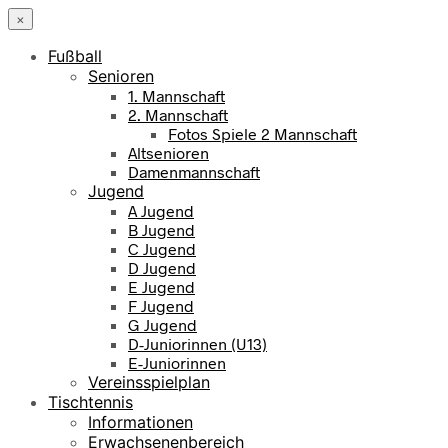
×
Fußball
Senioren
1. Mannschaft
2. Mannschaft
Fotos Spiele 2 Mannschaft
Altsenioren
Damenmannschaft
Jugend
A Jugend
B Jugend
C Jugend
D Jugend
E Jugend
F Jugend
G Jugend
D-Juniorinnen (U13)
E-Juniorinnen
Vereinsspielplan
Tischtennis
Informationen
Erwachsenenbereich