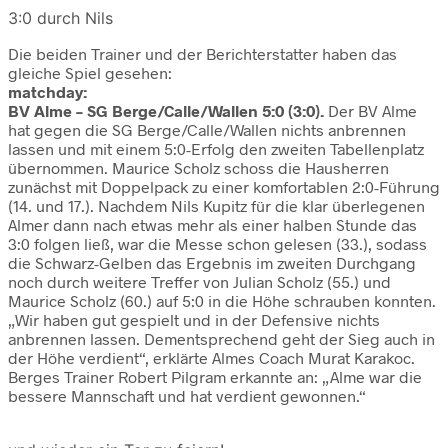
3:0 durch Nils
Die beiden Trainer und der Berichterstatter haben das
gleiche Spiel gesehen:
matchday:
BV Alme – SG Berge/Calle/Wallen 5:0 (3:0).
Der BV Alme
hat gegen die SG Berge/Calle/Wallen nichts anbrennen
lassen und mit einem 5:0-Erfolg den zweiten Tabellenplatz
übernommen. Maurice Scholz schoss die Hausherren
zunächst mit Doppelpack zu einer komfortablen 2:0-Führung
(14. und 17.). Nachdem Nils Kupitz für die klar überlegenen
Almer dann nach etwas mehr als einer halben Stunde das
3:0 folgen ließ, war die Messe schon gelesen (33.), sodass
die Schwarz-Gelben das Ergebnis im zweiten Durchgang
noch durch weitere Treffer von Julian Scholz (55.) und
Maurice Scholz (60.) auf 5:0 in die Höhe schrauben konnten.
„Wir haben gut gespielt und in der Defensive nichts
anbrennen lassen. Dementsprechend geht der Sieg auch in
der Höhe verdient“, erklärte Almes Coach Murat Karakoc.
Berges Trainer Robert Pilgram erkannte an: „Alme war die
bessere Mannschaft und hat verdient gewonnen.“