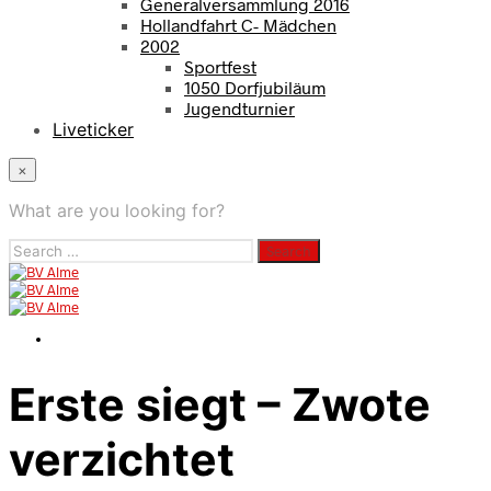
Generalversammlung 2016
Hollandfahrt C- Mädchen
2002
Sportfest
1050 Dorfjubiläum
Jugendturnier
Liveticker
×
What are you looking for?
Search
for:
Erste siegt – Zwote
verzichtet