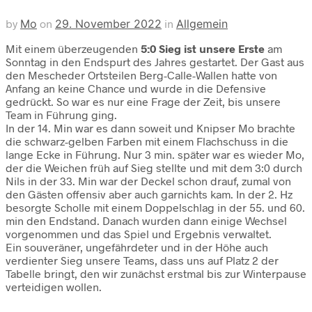
by
Mo
on
29. November 2022
in
Allgemein
Mit einem überzeugenden
5:0 Sieg ist unsere Erste
am
Sonntag in den Endspurt des Jahres gestartet. Der Gast aus
den Mescheder Ortsteilen Berg-Calle-Wallen hatte von
Anfang an keine Chance und wurde in die Defensive
gedrückt. So war es nur eine Frage der Zeit, bis unsere
Team in Führung ging.
In der 14. Min war es dann soweit und Knipser Mo brachte
die schwarz-gelben Farben mit einem Flachschuss in die
lange Ecke in Führung. Nur 3 min. später war es wieder Mo,
der die Weichen früh auf Sieg stellte und mit dem 3:0 durch
Nils in der 33. Min war der Deckel schon drauf, zumal von
den Gästen offensiv aber auch garnichts kam. In der 2. Hz
besorgte Scholle mit einem Doppelschlag in der 55. und 60.
min den Endstand. Danach wurden dann einige Wechsel
vorgenommen und das Spiel und Ergebnis verwaltet.
Ein souveräner, ungefährdeter und in der Höhe auch
verdienter Sieg unsere Teams, dass uns auf Platz 2 der
Tabelle bringt, den wir zunächst erstmal bis zur Winterpause
verteidigen wollen.