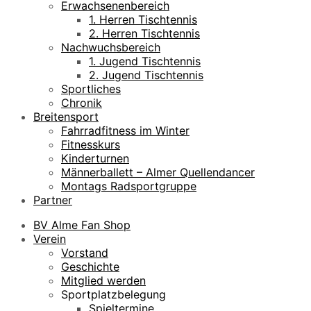
Erwachsenenbereich
1. Herren Tischtennis
2. Herren Tischtennis
Nachwuchsbereich
1. Jugend Tischtennis
2. Jugend Tischtennis
Sportliches
Chronik
Breitensport
Fahrradfitness im Winter
Fitnesskurs
Kinderturnen
Männerballett – Almer Quellendancer
Montags Radsportgruppe
Partner
BV Alme Fan Shop
Verein
Vorstand
Geschichte
Mitglied werden
Sportplatzbelegung
Spieltermine