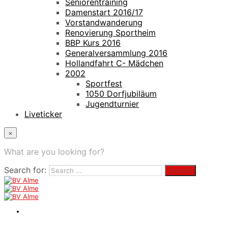
Seniorentraining
Damenstart 2016/17
Vorstandwanderung
Renovierung Sportheim
BBP Kurs 2016
Generalversammlung 2016
Hollandfahrt C- Mädchen
2002
Sportfest
1050 Dorfjubiläum
Jugendturnier
Liveticker
×
What are you looking for?
Search for: