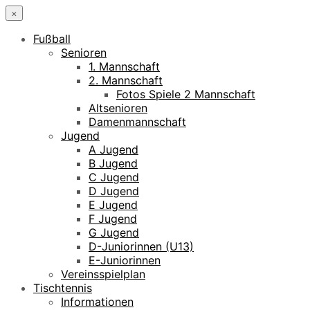
×
Fußball
Senioren
1. Mannschaft
2. Mannschaft
Fotos Spiele 2 Mannschaft
Altsenioren
Damenmannschaft
Jugend
A Jugend
B Jugend
C Jugend
D Jugend
E Jugend
F Jugend
G Jugend
D-Juniorinnen (U13)
E-Juniorinnen
Vereinsspielplan
Tischtennis
Informationen