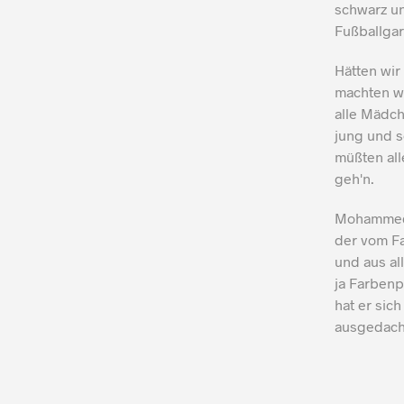
schwarz un
Fußballgar
Hätten wir
machten wi
alle Mädch
jung und s
müßten all
geh'n.
Mohammed 
der vom Fa
und aus al
ja Farbenp
hat er sic
ausgedach