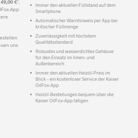
r
49,00 €
*.
Immer den aktuellen Füllstand auf dem
ilFox-App
Smartphone
tere
Automatischer Warnhinweis per App bei
kritischer Füllmenge
Zuverlässigkeit mit höchstem
estellen
Qualitätsstandard
reuen uns
Robustes und wasserdichtes Gehäuse
für den Einsatz im Innen- und
Außenbereich
Immer den aktuellen Heizöl-Preis im
Blick – ein kostenloser Service der Kaiser
OilFox-App
Heizöl-Bestellungen bequem über die
Kaiser OilFox-App tätigen