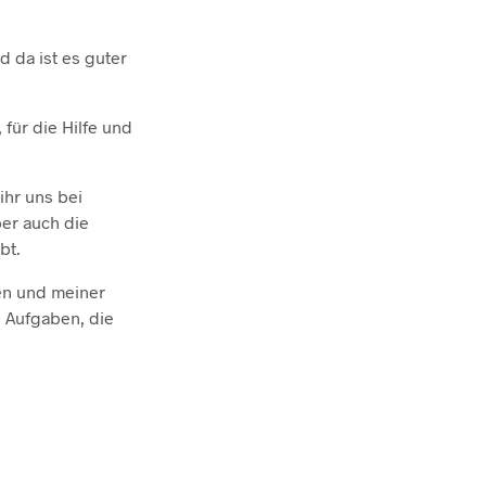
 da ist es guter
 für die Hilfe und
ihr uns bei
ber auch die
bt.
en und meiner
n Aufgaben, die