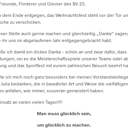
 Freunde, Förderer und Gönner des BV 23.
ch dem Ende entgegen, das Weihnachtsfest steht vor der Tür und
che zu verschicken.
ieser Stelle auch gerne machen und gleichzeitig „Danke“ sagen,
e ihr uns im abgelaufenen Jahr entgegengebracht habt.
eße ich damit ein dickes Danke – schön an und zwar dafür, dass 
tungen, sei es die Meisterschaftsspiele unserer Teams oder a
ng und das Sportfest mit eurem zahlreichen Besuch beehrt ha
te ich mich noch ganz besonders bei meinen Vorstandskolleg
Julia bedanken, die in bewährter Art und Weise die vielfältige
s anfallen, wie immer, souverän gemeistert haben.
nsatz an vielen vielen Tagen!!!!
Man muss glücklich sein,
um glücklich zu machen.