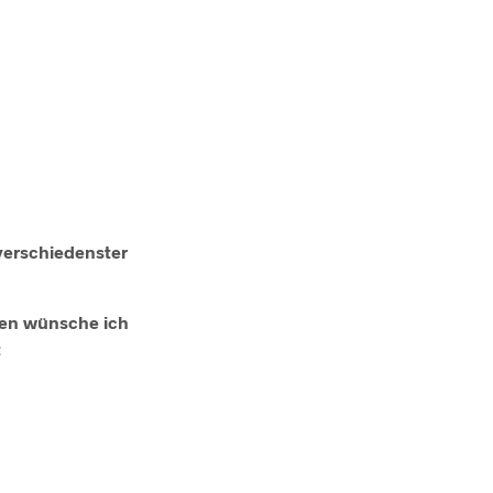
 verschiedenster
lien wünsche ich
t