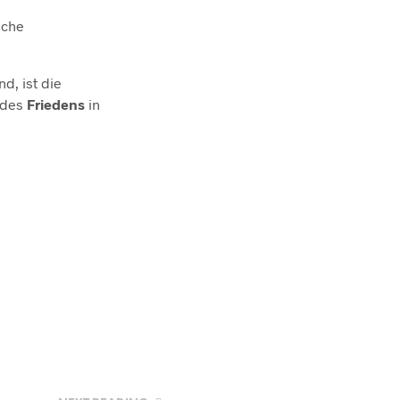
iche
d, ist die
des
Friedens
in