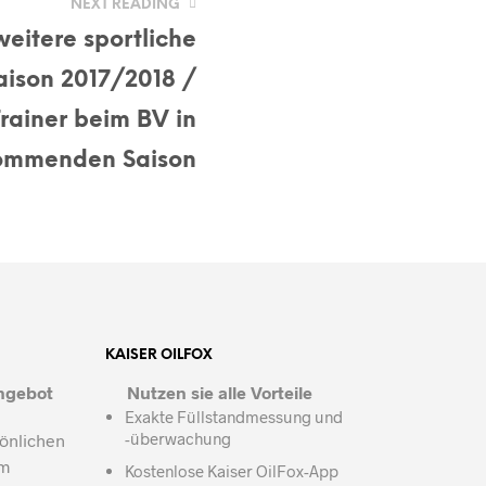
NEXT READING
weitere sportliche
aison 2017/2018 /
Trainer beim BV in
ommenden Saison
KAISER OILFOX
ngebot
Nutzen sie alle Vorteile
Exakte Füllstandmessung und
-überwachung
sönlichen
um
Kostenlose Kaiser OilFox-App