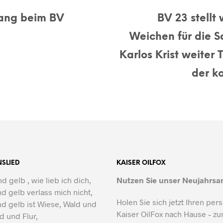
ang beim BV
BV 23 stellt 
Weichen für die S
Karlos Krist weiter 
der k
NSLIED
KAISER OILFOX
d gelb , wie lieb ich dich,
Nutzen Sie unser Neujahrsa
d gelb verlass mich nicht,
Holen Sie sich jetzt Ihren per
d gelb ist Wiese, Wald und
Kaiser OilFox nach Hause – z
ld und Flur,