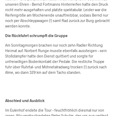
unseren Ehren – Bernd Fortmanns Hinterreifen hatte den Druck
nicht mehr ausgehalten und platzte spektakulär. Leider war die
Reifengröße am Wochenende unauftreibbar, sodass Bernd nur
noch per Abschleppwagen (!) samt Rad zurück zur Burg gebracht
werden konnte.
Die Rückfahrt schrumpft die Gruppe
Am Sonntagmorgen brachen nur noch zehn Radler Richtung
Heimat auf. Norbert Runge musste ebenfalls aussteigen – sein
Stoßdämpfer hatte den Dienst quittiert und sorgte für
unfreiwilligen Bodenkontakt der Pedale. Die restliche Truppe
fuhr über Ruhrtal- und Möhnetalradweg trocken (!) zurück nach
Alme, wo dann 329 km auf dem Tacho standen.
Abschied und Ausblick
Im Eulenhof endete die Tour – feuchtfröhlich diesmal nur von
innen. Wir verabschiedeten Peter Schulze, der uns nun verlässt,