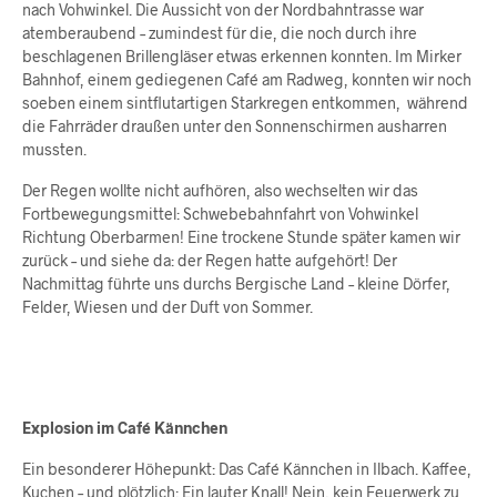
nach Vohwinkel. Die Aussicht von der Nordbahntrasse war
atemberaubend – zumindest für die, die noch durch ihre
beschlagenen Brillengläser etwas erkennen konnten. Im Mirker
Bahnhof, einem gediegenen Café am Radweg, konnten wir noch
soeben einem sintflutartigen Starkregen entkommen, während
die Fahrräder draußen unter den Sonnenschirmen ausharren
mussten.
Der Regen wollte nicht aufhören, also wechselten wir das
Fortbewegungsmittel: Schwebebahnfahrt von Vohwinkel
Richtung Oberbarmen! Eine trockene Stunde später kamen wir
zurück – und siehe da: der Regen hatte aufgehört! Der
Nachmittag führte uns durchs Bergische Land – kleine Dörfer,
Felder, Wiesen und der Duft von Sommer.
Explosion im Café Kännchen
Ein besonderer Höhepunkt: Das Café Kännchen in Ilbach. Kaffee,
Kuchen – und plötzlich: Ein lauter Knall! Nein, kein Feuerwerk zu