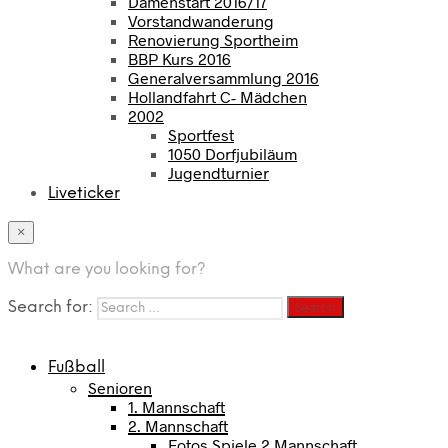
Damenstart 2016/17
Vorstandwanderung
Renovierung Sportheim
BBP Kurs 2016
Generalversammlung 2016
Hollandfahrt C- Mädchen
2002
Sportfest
1050 Dorfjubiläum
Jugendturnier
Liveticker
×
What are you looking for?
Search for:
Fußball
Senioren
1. Mannschaft
2. Mannschaft
Fotos Spiele 2 Mannschaft