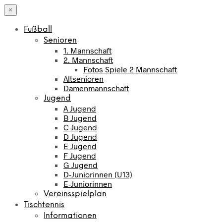
×
Fußball
Senioren
1. Mannschaft
2. Mannschaft
Fotos Spiele 2 Mannschaft
Altsenioren
Damenmannschaft
Jugend
A Jugend
B Jugend
C Jugend
D Jugend
E Jugend
F Jugend
G Jugend
D-Juniorinnen (U13)
E-Juniorinnen
Vereinsspielplan
Tischtennis
Informationen