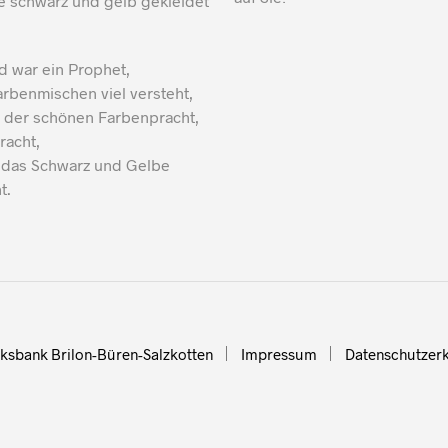
e schwarz und gelb gekleidet
war ein Prophet,
rbenmischen viel versteht,
l der schönen Farbenpracht,
racht,
h das Schwarz und Gelbe
t.
lksbank Brilon-Büren-Salzkotten
Impressum
Datenschutzer