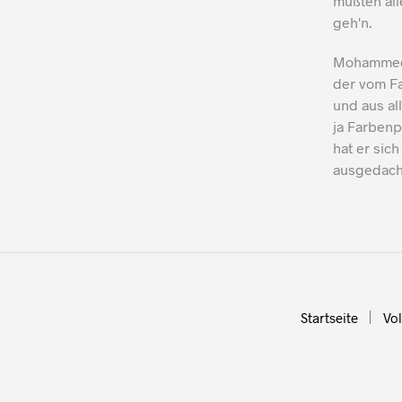
müßten all
geh'n.
Mohammed 
der vom Fa
und aus al
ja Farbenp
hat er sic
ausgedach
Startseite
Vo