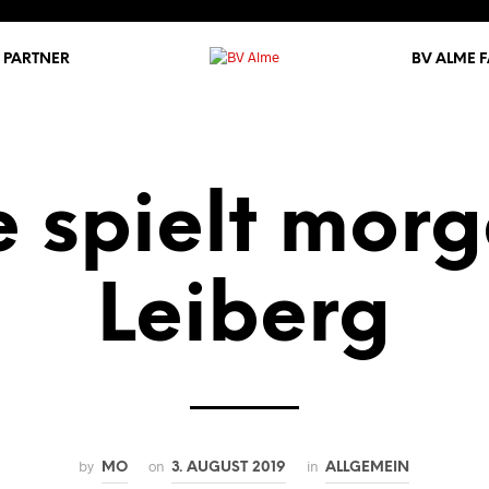
PARTNER
BV ALME 
 spielt morg
Leiberg
by
on
in
MO
3. AUGUST 2019
ALLGEMEIN