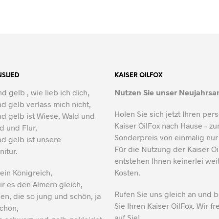
NSLIED
KAISER OILFOX
d gelb , wie lieb ich dich,
Nutzen Sie unser Neujahrsa
d gelb verlass mich nicht,
Holen Sie sich jetzt Ihren per
d gelb ist Wiese, Wald und
Kaiser OilFox nach Hause – z
ld und Flur,
Sonderpreis von einmalig nu
d gelb ist unsere
Für die Nutzung der Kaiser O
nitur.
entstehen Ihnen keinerlei wei
 ein Königreich,
Kosten.
r es den Almern gleich,
Rufen Sie uns gleich an und b
en, die so jung und schön, ja
Sie Ihren Kaiser OilFox. Wir f
chön,
auf Sie!