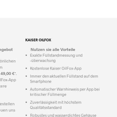
KAISER OILFOX
ngebot
Nutzen sie alle Vorteile
Exakte Füllstandmessung und
-überwachung
sönlichen
um
Kostenlose Kaiser OilFox-App
r
49,00 €
*.
Immer den aktuellen Füllstand auf dem
ilFox-App
Smartphone
tere
Automatischer Warnhinweis per App bei
kritischer Füllmenge
Zuverlässigkeit mit höchstem
estellen
Qualitätsstandard
reuen uns
Robustes und wasserdichtes Gehäuse