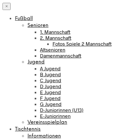
×
Fußball
Senioren
1. Mannschaft
2. Mannschaft
Fotos Spiele 2 Mannschaft
Altsenioren
Damenmannschaft
Jugend
A Jugend
B Jugend
C Jugend
D Jugend
E Jugend
F Jugend
G Jugend
D-Juniorinnen (U13)
E-Juniorinnen
Vereinsspielplan
Tischtennis
Informationen