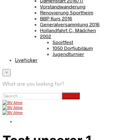
Damenstart 2016/17
Vorstandwanderung
Renovierung Sportheim
BBP Kurs 2016
Generalversammlung 2016
Hollandfahrt C- Mädchen
2002
Sportfest
1050 Dorfjubiläum
Jugendturnier
Liveticker
×
What are you looking for?
Search
for: