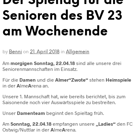
Der Spieltag für die
Senioren des BV 23
am Wochenende
by
on
in
Benni
21. April 2018
Allgemein
Am
morgigen Sonntag, 22.04.18
sind alle unsere drei
Seniorenmannschaften im Einsatz.
Für die
Damen
und die
Almer“Zwote“
stehen
Heimspiele
in der
A
lme
A
rena an.
Unsere 1. Mannschaft hat, wie bereits berichtet, bis zum
Saisonende noch vier Auswärtsspiele zu bestreiten.
Unser
Damenteam
beginnt den Spieltag früh.
Am
Sonntag, 22.04.18
empfangen unsere
„Ladies“
den FC
Ostwig/Nuttlar in der
A
lme
A
rena.