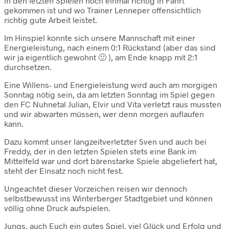
in den letzten Spielen noch einmal richtig in Fahrt
gekommen ist und wo Trainer Lenneper offensichtlich
richtig gute Arbeit leistet.
Im Hinspiel konnte sich unsere Mannschaft mit einer
Energieleistung, nach einem 0:1 Rückstand (aber das sind
wir ja eigentlich gewohnt 🙂 ), am Ende knapp mit 2:1
durchsetzen.
Eine Willens- und Energieleistung wird auch am morgigen
Sonntag nötig sein, da am letzten Sonntag im Spiel gegen
den FC Nuhnetal Julian, Elvir und Vita verletzt raus mussten
und wir abwarten müssen, wer denn morgen auflaufen
kann.
Dazu kommt unser langzeitverletzter Sven und auch bei
Freddy, der in den letzten Spielen stets eine Bank im
Mittelfeld war und dort bärenstarke Spiele abgeliefert hat,
steht der Einsatz noch nicht fest.
Ungeachtet dieser Vorzeichen reisen wir dennoch
selbstbewusst ins Winterberger Stadtgebiet und können
völlig ohne Druck aufspielen.
Jungs, auch Euch ein gutes Spiel, viel Glück und Erfolg und