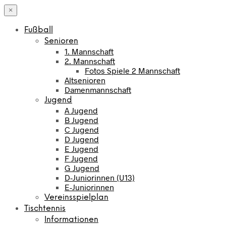
×
Fußball
Senioren
1. Mannschaft
2. Mannschaft
Fotos Spiele 2 Mannschaft
Altsenioren
Damenmannschaft
Jugend
A Jugend
B Jugend
C Jugend
D Jugend
E Jugend
F Jugend
G Jugend
D-Juniorinnen (U13)
E-Juniorinnen
Vereinsspielplan
Tischtennis
Informationen