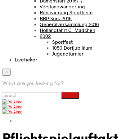
Damenstart 2016/17
Vorstandwanderung
Renovierung Sportheim
BBP Kurs 2016
Generalversammlung 2016
Hollandfahrt C- Mädchen
2002
Sportfest
1050 Dorfjubiläum
Jugendturnier
Liveticker
×
What are you looking for?
Search
for: