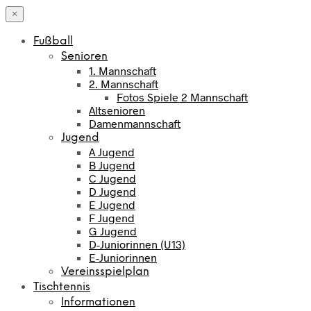
×
Fußball
Senioren
1. Mannschaft
2. Mannschaft
Fotos Spiele 2 Mannschaft
Altsenioren
Damenmannschaft
Jugend
A Jugend
B Jugend
C Jugend
D Jugend
E Jugend
F Jugend
G Jugend
D-Juniorinnen (U13)
E-Juniorinnen
Vereinsspielplan
Tischtennis
Informationen