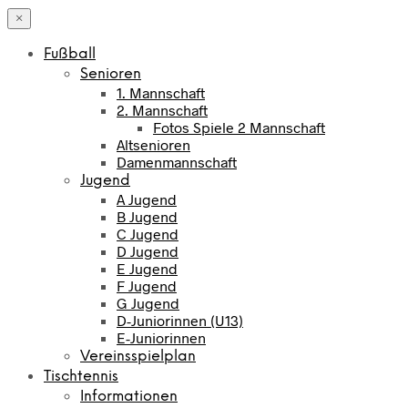
×
Fußball
Senioren
1. Mannschaft
2. Mannschaft
Fotos Spiele 2 Mannschaft
Altsenioren
Damenmannschaft
Jugend
A Jugend
B Jugend
C Jugend
D Jugend
E Jugend
F Jugend
G Jugend
D-Juniorinnen (U13)
E-Juniorinnen
Vereinsspielplan
Tischtennis
Informationen