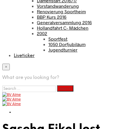
Damenstart 2016/17
Vorstandwanderung
Renovierung Sportheim
BBP Kurs 2016
Generalversammlung 2016
Hollandfahrt C- Mädchen
2002
Sportfest
1050 Dorfjubiläum
Jugendturnier
Liveticker
×
What are you looking for?
Search
for: