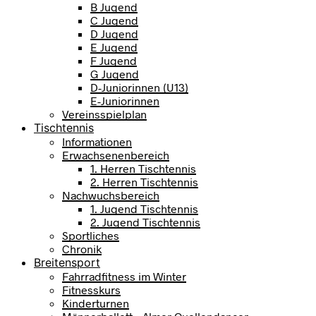
B Jugend
C Jugend
D Jugend
E Jugend
F Jugend
G Jugend
D-Juniorinnen (U13)
E-Juniorinnen
Vereinsspielplan
Tischtennis
Informationen
Erwachsenenbereich
1. Herren Tischtennis
2. Herren Tischtennis
Nachwuchsbereich
1. Jugend Tischtennis
2. Jugend Tischtennis
Sportliches
Chronik
Breitensport
Fahrradfitness im Winter
Fitnesskurs
Kinderturnen