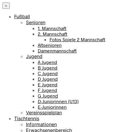
×
Fußball
Senioren
1. Mannschaft
2. Mannschaft
Fotos Spiele 2 Mannschaft
Altsenioren
Damenmannschaft
Jugend
A Jugend
B Jugend
C Jugend
D Jugend
E Jugend
F Jugend
G Jugend
D-Juniorinnen (U13)
E-Juniorinnen
Vereinsspielplan
Tischtennis
Informationen
Erwachsenenbereich