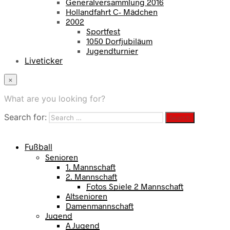
Generalversammlung 2016
Hollandfahrt C- Mädchen
2002
Sportfest
1050 Dorfjubiläum
Jugendturnier
Liveticker
×
What are you looking for?
Search for:
Fußball
Senioren
1. Mannschaft
2. Mannschaft
Fotos Spiele 2 Mannschaft
Altsenioren
Damenmannschaft
Jugend
A Jugend