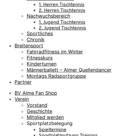
1. Herren Tischtennis
2. Herren Tischtennis
Nachwuchsbereich
1. Jugend Tischtennis
2. Jugend Tischtennis
Sportliches
Chronik
Breitensport
Fahrradfitness im Winter
Fitnesskurs
Kinderturnen
Männerballett – Almer Quellendancer
Montags Radsportgruppe
Partner
BV Alme Fan Shop
Verein
Vorstand
Geschichte
Mitglied werden
Sportplatzbelegung
Spieltermine
Sportplatznutzung Training